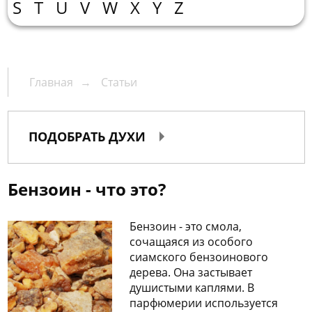
О
S
T
U
V
W
X
Y
Z
нас
Упаковка
Гарантии
Корп.
Главная
Статьи
клиентам
Доставка
и
Контакты
ПОДОБРАТЬ ДУХИ
оплата
Бензоин - что это?
пн.-
Бензоин - это смола,
вс.
сочащаяся из особого
10:00-
сиамского бензоинового
20:00
дерева. Она застывает
+7
душистыми каплями. В
(495)
парфюмерии используется