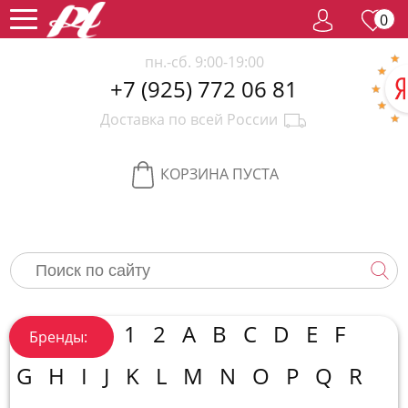
0
пн.-сб. 9:00-19:00
+7 (925) 772 06 81
Женский
Доставка по всей России
парфюм
Мужской
парфюм
Селективный
КОРЗИНА ПУСТА
парфюм
Редкий
парфюм
Женская
косметика
Новинки
Хиты
1
2
A
B
C
D
E
F
Бренды:
продаж
Спецпредложение
G
H
I
J
K
L
M
N
O
P
Q
R