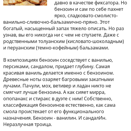
772
давно в качестве фиксатора. Но
06
бензоин и сам по себе пахнет
81
ярко, сладковато-смолисто-
ванильно-сливочно-бальзамично-пряно. Этот
богатый, насыщенный запах тяжело описать. Но раз
узнав, вы его никогда ни с чем не спутаете. Даже с
родственными толуанским (кисловато-шоколадным)
и перуанским (темно-кофейным) бальзамами.
В композициях бензоин соседствует с ванилью,
персиками, сандалом, придает глубину. Самая
красивая ваниль делается именно с бензоином.
Древесные ноты озаряет багровыми закатными
лучами. Пачули, мох, ветивер и ладан никто не
смягчит лучше бензоина. А как сияет мирра,
опопанакс и стиракс в дуэте с ним! Собственно,
классификация бензоинов естественно, как сама
смола проистекает от его функционального
назначения. Бензоин - ванилин. И сандалИн.
Неразлучная троица.