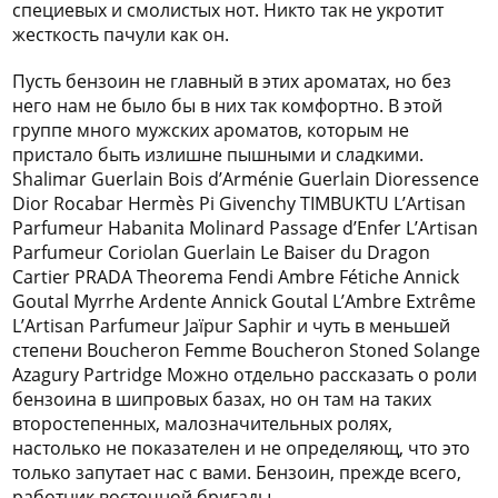
специевых и смолистых нот. Никто так не укротит
жесткость пачули как он.
Пусть бензоин не главный в этих ароматах, но без
него нам не было бы в них так комфортно. В этой
группе много мужских ароматов, которым не
пристало быть излишне пышными и сладкими.
Shalimar Guerlain Bois d’Arménie Guerlain Dioressence
Dior Rocabar Hermès Pi Givenchy TIMBUKTU L’Artisan
Parfumeur Habanita Molinard Passage d’Enfer L’Artisan
Parfumeur Coriolan Guerlain Le Baiser du Dragon
Cartier PRADA Theorema Fendi Ambre Fétiche Annick
Goutal Myrrhe Ardente Annick Goutal L’Ambre Extrême
L’Artisan Parfumeur Jaïpur Saphir и чуть в меньшей
степени Boucheron Femme Boucheron Stoned Solange
Azagury Partridge Можно отдельно рассказать о роли
бензоина в шипровых базах, но он там на таких
второстепенных, малозначительных ролях,
настолько не показателен и не определяющ, что это
только запутает нас с вами. Бензоин, прежде всего,
работник восточной бригады.