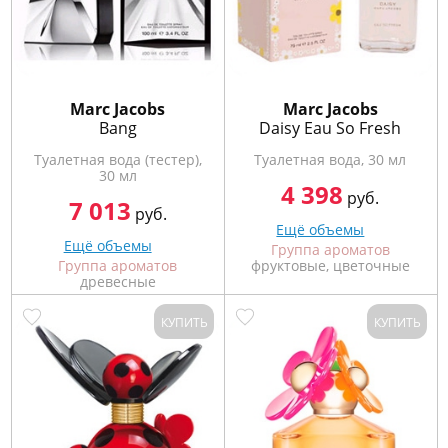
Marс Jacobs
Marс Jacobs
Bang
Daisy Eau So Fresh
Туалетная вода (тестер),
Туалетная вода, 30 мл
30 мл
4 398
руб.
7 013
руб.
Ещё объемы
Ещё объемы
Группа ароматов
Группа ароматов
фруктовые, цветочные
древесные
КУПИТЬ
КУПИТЬ