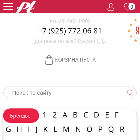
0
пн.-сб. 9:00-19:00
+7 (925) 772 06 81
Женский
Доставка по всей России
парфюм
Мужской
парфюм
Селективный
КОРЗИНА ПУСТА
парфюм
Редкий
парфюм
Женская
косметика
Новинки
Хиты
1
2
A
B
C
D
E
F
Бренды:
продаж
Спецпредложение
G
H
I
J
K
L
M
N
O
P
Q
R