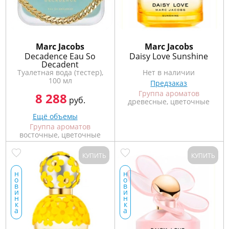
Marс Jacobs
Marс Jacobs
Decadence Eau So
Daisy Love Sunshine
Decadent
Туалетная вода (тестер),
Нет в наличии
100 мл
Предзаказ
Группа ароматов
8 288
руб.
древесные, цветочные
Ещё объемы
Группа ароматов
восточные, цветочные
КУПИТЬ
КУПИТЬ
н
н
о
о
в
в
и
и
н
н
к
к
а
а