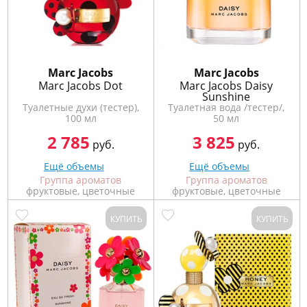
Marс Jacobs
Marс Jacobs
Marc Jacobs Dot
Marc Jacobs Daisy
Sunshine
Туалетные духи (тестер),
Туалетная вода /тестер/,
100 мл
50 мл
2 785
3 825
руб.
руб.
Ещё объемы
Ещё объемы
Группа ароматов
Группа ароматов
фруктовые, цветочные
фруктовые, цветочные
КУПИТЬ
КУПИТЬ