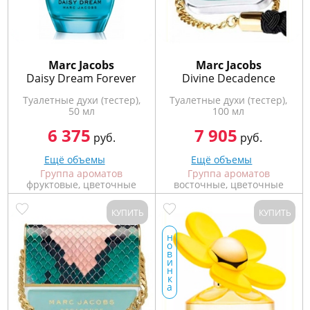
Marс Jacobs
Marс Jacobs
Daisy Dream Forever
Divine Decadence
Туалетные духи (тестер),
Туалетные духи (тестер),
50 мл
100 мл
6 375
7 905
руб.
руб.
Ещё объемы
Ещё объемы
Группа ароматов
Группа ароматов
фруктовые, цветочные
восточные, цветочные
КУПИТЬ
КУПИТЬ
н
о
в
и
н
к
а