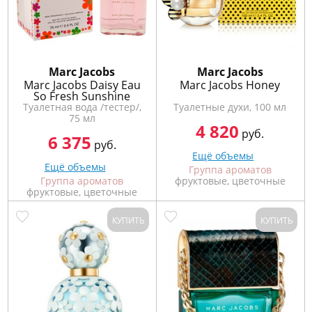
Marс Jacobs
Marс Jacobs
Marc Jacobs Daisy Eau
Marc Jacobs Honey
So Fresh Sunshine
Туалетная вода /тестер/,
Туалетные духи, 100 мл
75 мл
4 820
руб.
6 375
руб.
Ещё объемы
Ещё объемы
Группа ароматов
Группа ароматов
фруктовые, цветочные
фруктовые, цветочные
КУПИТЬ
КУПИТЬ