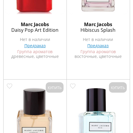
Marс Jacobs
Marс Jacobs
Daisy Pop Art Edition
Hibiscus Splash
Нет в наличии
Нет в наличии
Предзаказ
Предзаказ
Группа ароматов
Группа ароматов
древесные, цветочные
восточные, цветочные
КУПИТЬ
КУПИТЬ