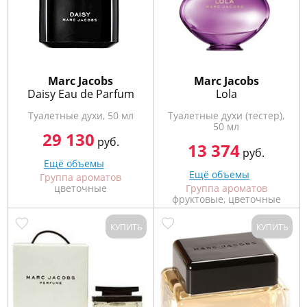
Marс Jacobs
Marс Jacobs
Daisy Eau de Parfum
Lola
Туалетные духи, 50 мл
Туалетные духи (тестер),
50 мл
29 130
руб.
13 374
руб.
Ещё объемы
Ещё объемы
Группа ароматов
цветочные
Группа ароматов
фруктовые, цветочные
КУПИТЬ
КУПИТЬ