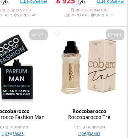
8 925
руб.
Ещё объемы
руб.
Ещё объемы
уппа ароматов
Группа ароматов
есные, фужерные
древесные, фужерные
КУПИТЬ
КУПИТЬ
occobarocco
Roccobarocco
rocco Fashion Man
Roccobarocco Tre
ет в наличии
Нет в наличии
Предзаказ
Предзаказ