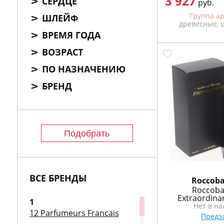
3 927
772
СЕРДЦЕ
руб.
06
Группа а
ШЛЕЙФ
81
древесные, 
ВРЕМЯ ГОДА
ВОЗРАСТ
ПО НАЗНАЧЕНИЮ
БРЕНД
ВСЕ БРЕНДЫ
Roccoba
Roccoba
Extraordina
1
Нет в н
12 Parfumeurs Francais
Предз