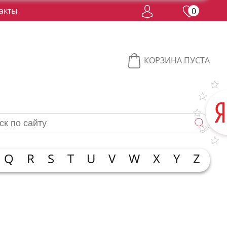
акты
0
КОРЗИНА ПУСТА
Q
R
S
T
U
V
W
X
Y
Z