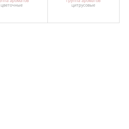
уппа ароматов
Группа ароматов
цветочные
цитрусовые