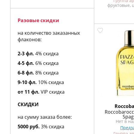
Группа а
Aigner
фруктовые, 
Aj Arabia
Ajmal
Разовые скидки
Al Hamatt
Al Jazeera
на количество заказанных
Alain Delon
флаконов:
Albert Nipon
Alberta Feretti
2-3 фл.
4% скидка
Alessandro Dell Acqua
4-5 фл.
6% скидка
Alexa Lixfeld
Alexander McQueen
6-8 фл.
8% скидка
Alexandre J
9-10 фл.
10% скидка
Alfred Dunhill
Alfred Sung
от 11 фл.
VIP скидка
Alviero Martini
Alyson Oldoini
СКИДКИ
Roccoba
American Eagle
Roccobarocco
Amouage
Spag
на сумму заказа более:
Нет в н
Amouroud
5000 руб.
3% скидка
Предз
Amzan
Группа а