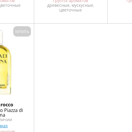
роматов
Группа ароматов
Гр
цветочные
древесные, мускусные,
цветочные
КУПИТЬ
rocco
 Piazza di
na
аличии
аказ
роматов