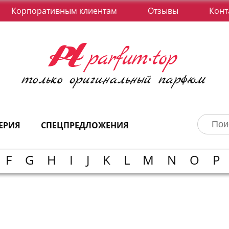
Корпоративным клиентам
Отзывы
Конт
ЕРИЯ
СПЕЦПРЕДЛОЖЕНИЯ
F
G
H
I
J
K
L
M
N
O
P