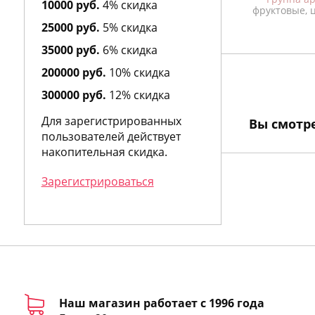
Andre d`Archer
10000 руб.
4% скидка
фруктовые, 
Andrea Maack
25000 руб.
5% скидка
Andree Putman
35000 руб.
6% скидка
Andy Roddick
Angel Schlesser
200000 руб.
10% скидка
Angry Birds
300000 руб.
12% скидка
Anna Sui
Annayake
Для зарегистрированных
Вы смотр
Anne Fontaine
пользователей действует
Annick Goutal
накопительная скидка.
Antonia`s Flowers
Antonio Banderas
Зарегистрироваться
Antonio Fusco
Antonio Miro
Antonio Puig
Antonio Visconti
Apothia
Aquolina
Arabian Oud
Aramis
Наш магазин работает с 1996 года
Ariana Grande