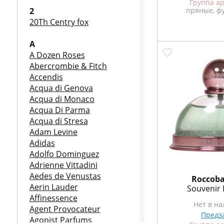
Группа а
2
пряные, ф
20Th Centry fox
A
A Dozen Roses
Abercrombie & Fitch
Accendis
Acqua di Genova
Acqua di Monaco
Acqua Di Parma
Acqua di Stresa
Adam Levine
Adidas
Adolfo Dominguez
Adrienne Vittadini
Aedes de Venustas
Roccoba
Aerin Lauder
Souvenir 
Affinessence
Нет в н
Agent Provocateur
Предз
Agonist Parfums