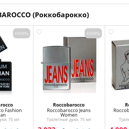
AROCCO (Роккобарокко)
КУПИТЬ
КУПИТЬ
rocco
Roccobarocco
R
o Fashion
Roccobarocco Jeans
Roccob
an
Women
ухи, 75 мл
Туалетные духи, 75 мл
Туал