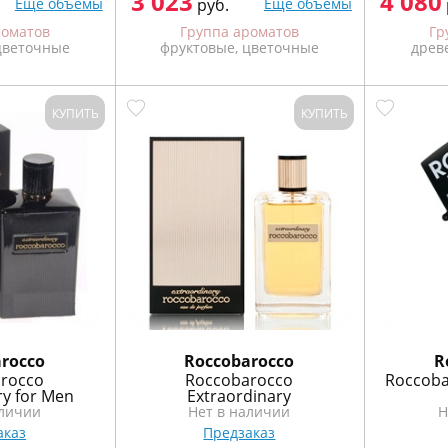
3 023
4 080
Ещё объемы
руб.
Ещё объемы
роматов
Группа ароматов
Гр
цветочные
фруктовые, цветочные
древ
КУПИТЬ
КУПИТЬ
rocco
Roccobarocco
R
rocco
Roccobarocco
Roccoba
ry for Men
Extraordinary
аличии
Нет в наличии
Н
аказ
Предзаказ