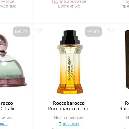
роматов
Группа ароматов
Гр
ужерные
цветочные
пря
КУПИТЬ
КУПИТЬ
rocco
Roccobarocco
R
D`Italie
Roccobarocco Uno
Roc
аличии
Нет в наличии
Н
аказ
Предзаказ