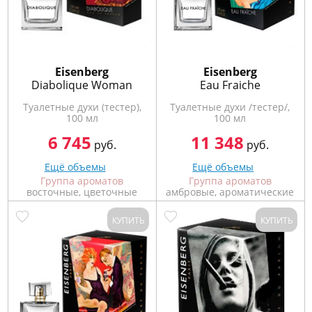
Eisenberg
Eisenberg
Diabolique Woman
Eau Fraiche
Туалетные духи (тестер),
Туалетные духи /тестер/,
100 мл
100 мл
6 745
11 348
руб.
руб.
Ещё объемы
Ещё объемы
Группа ароматов
Группа ароматов
восточные, цветочные
амбровые, ароматические
КУПИТЬ
КУПИТЬ