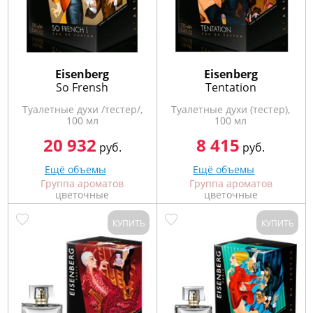
Eisenberg
Eisenberg
So Frensh
Tentation
Туалетные духи /тестер/,
Туалетные духи (тестер),
100 мл
100 мл
20 932
8 415
руб.
руб.
Ещё объемы
Ещё объемы
Группа ароматов
Группа ароматов
цветочные
цветочные
КУПИТЬ
КУПИТЬ