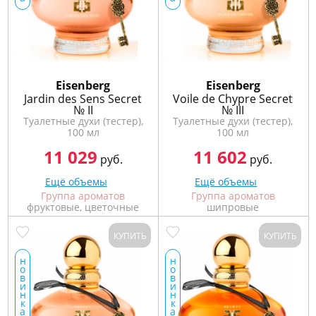
772
06
81
Eisenberg
Eisenberg
Jardin des Sens Secret
Voile de Chypre Secret
№ II
№ III
Туалетные духи (тестер),
Туалетные духи (тестер),
100 мл
100 мл
11 029
11 602
руб.
руб.
Ещё объемы
Ещё объемы
Группа ароматов
Группа ароматов
фруктовые, цветочные
шипровые
КУПИТЬ
КУПИТЬ
н
н
о
о
в
в
и
и
н
н
к
к
а
а