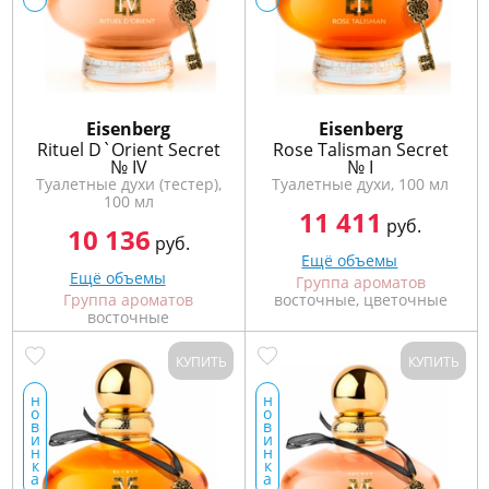
Eisenberg
Eisenberg
Rituel D`Orient Secret
Rose Talisman Secret
№ IV
№ I
Туалетные духи (тестер),
Туалетные духи, 100 мл
100 мл
11 411
руб.
10 136
руб.
Ещё объемы
Ещё объемы
Группа ароматов
Группа ароматов
восточные, цветочные
восточные
КУПИТЬ
КУПИТЬ
н
н
о
о
в
в
и
и
н
н
к
к
а
а