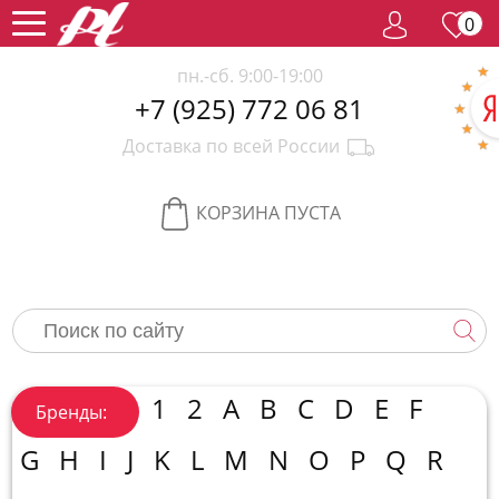
0
пн.-сб. 9:00-19:00
+7 (925) 772 06 81
Женский
Доставка по всей России
парфюм
Мужской
парфюм
Селективный
КОРЗИНА ПУСТА
парфюм
Редкий
парфюм
Женская
косметика
Новинки
Хиты
1
2
A
B
C
D
E
F
Бренды:
продаж
Спецпредложение
G
H
I
J
K
L
M
N
O
P
Q
R