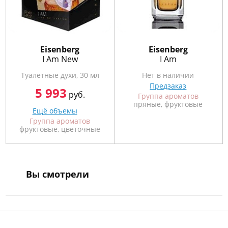
Eisenberg
Eisenberg
I Am New
I Am
Туалетные духи, 30 мл
Нет в наличии
Предзаказ
5 993
руб.
Группа ароматов
пряные, фруктовые
Ещё объемы
Группа ароматов
фруктовые, цветочные
Вы смотрели