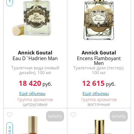
772
т
06
81
Annick Goutal
Annick Goutal
Eau D`Hadrien Man
Encens Flamboyant
Men
Туалетная вода (новый
Туалетные духи (тестер),
дизайн), 100 мл
100 мл
18 420
12 615
руб.
руб.
Ещё объемы
Ещё объемы
Группа ароматов
Группа ароматов
цитрусовые
восточные
КУПИТЬ
КУПИТЬ
х
и