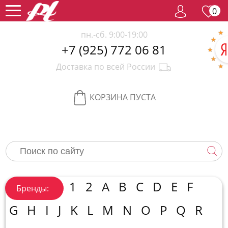
0
пн.-сб. 9:00-19:00
+7 (925) 772 06 81
Женский
Доставка по всей России
парфюм
Мужской
парфюм
Селективный
КОРЗИНА ПУСТА
парфюм
Редкий
парфюм
Женская
косметика
Новинки
Хиты
1
2
A
B
C
D
E
F
Бренды:
продаж
Спецпредложение
G
H
I
J
K
L
M
N
O
P
Q
R