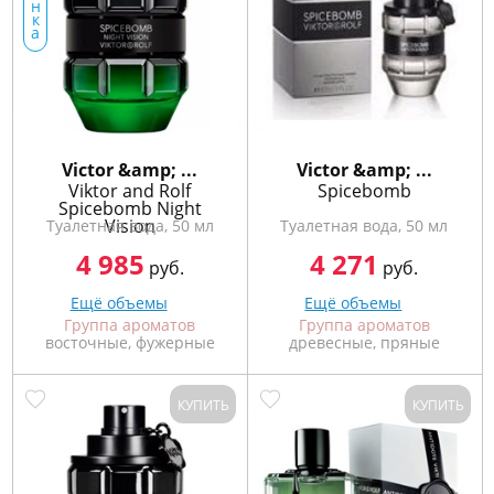
772
н
к
06
а
81
Victor &amp; ...
Victor &amp; ...
Viktor and Rolf
Spicebomb
Spicebomb Night
Vision
Туалетная вода, 50 мл
Туалетная вода, 50 мл
4 985
4 271
руб.
руб.
Ещё объемы
Ещё объемы
Группа ароматов
Группа ароматов
восточные, фужерные
древесные, пряные
КУПИТЬ
КУПИТЬ