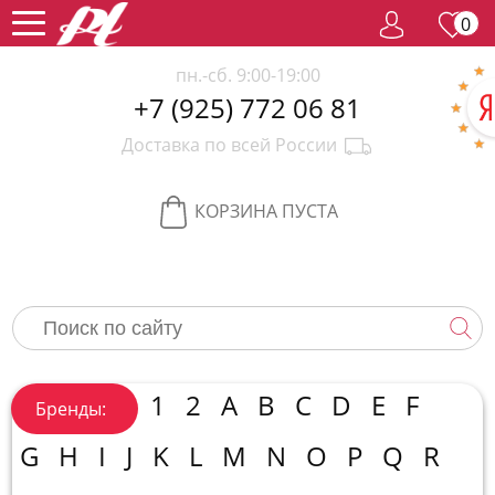
0
пн.-сб. 9:00-19:00
+7 (925) 772 06 81
Женский
Доставка по всей России
парфюм
Мужской
парфюм
Селективный
КОРЗИНА ПУСТА
парфюм
Редкий
парфюм
Женская
косметика
Новинки
Хиты
1
2
A
B
C
D
E
F
Бренды:
продаж
Спецпредложение
G
H
I
J
K
L
M
N
O
P
Q
R