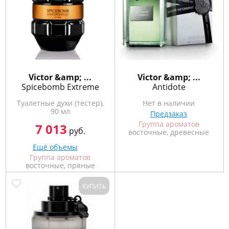
Victor &amp; ...
Victor &amp; ...
Spicebomb Extreme
Antidote
Туалетные духи (тестер),
Нет в наличии
90 мл
Предзаказ
Группа ароматов
7 013
руб.
восточные, древесные
Ещё объемы
Группа ароматов
восточные, пряные
КУПИТЬ