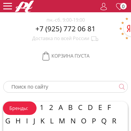
0
пн.-сб. 9:00-19:00
+7 (925) 772 06 81
Женский
Доставка по всей России
парфюм
Мужской
парфюм
Селективный
КОРЗИНА ПУСТА
парфюм
Редкий
парфюм
Женская
косметика
Новинки
Хиты
1
2
A
B
C
D
E
F
Бренды:
продаж
Спецпредложение
G
H
I
J
K
L
M
N
O
P
Q
R