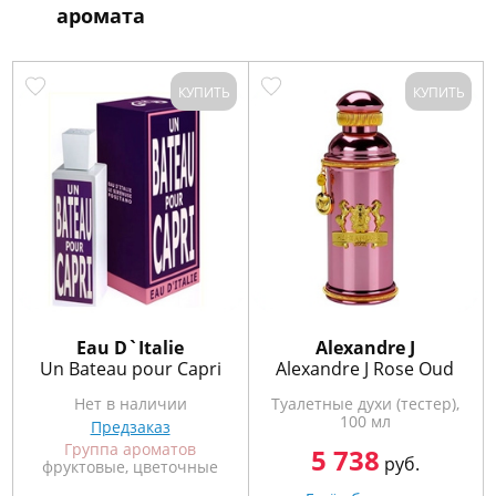
аромата
КУПИТЬ
КУПИТЬ
Eau D`Italie
Alexandre J
Un Bateau pour Capri
Alexandre J Rose Oud
Нет в наличии
Туалетные духи (тестер),
100 мл
Предзаказ
Группа ароматов
5 738
руб.
фруктовые, цветочные