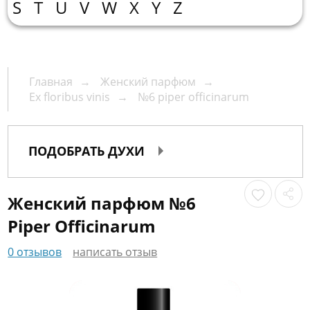
О
S
T
U
V
W
X
Y
Z
нас
Упаковка
Гарантии
Корп.
Главная
Женский парфюм
Ex floribus vinis
№6 piper officinarum
клиентам
Доставка
и
Контакты
ПОДОБРАТЬ ДУХИ
оплата
Женский парфюм №6
пн.-
Piper Officinarum
вс.
10:00-
0 отзывов
написать отзыв
20:00
+7
(495)