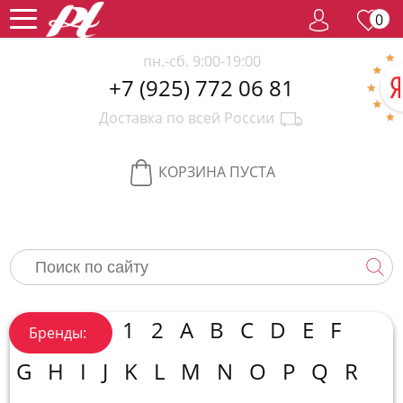
0
пн.-сб. 9:00-19:00
+7 (925) 772 06 81
Женский
Доставка по всей России
парфюм
Мужской
парфюм
Селективный
КОРЗИНА ПУСТА
парфюм
Редкий
парфюм
Женская
косметика
Новинки
Хиты
1
2
A
B
C
D
E
F
Бренды:
продаж
Спецпредложение
G
H
I
J
K
L
M
N
O
P
Q
R