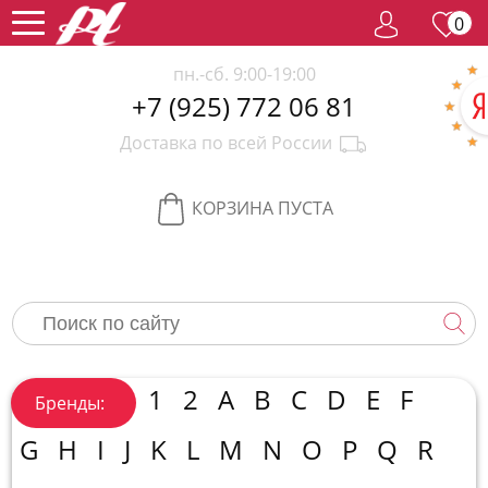
0
пн.-сб. 9:00-19:00
+7 (925) 772 06 81
Женский
Доставка по всей России
парфюм
Мужской
парфюм
Селективный
КОРЗИНА ПУСТА
парфюм
Редкий
парфюм
Женская
косметика
Новинки
Хиты
1
2
A
B
C
D
E
F
Бренды:
продаж
Спецпредложение
G
H
I
J
K
L
M
N
O
P
Q
R