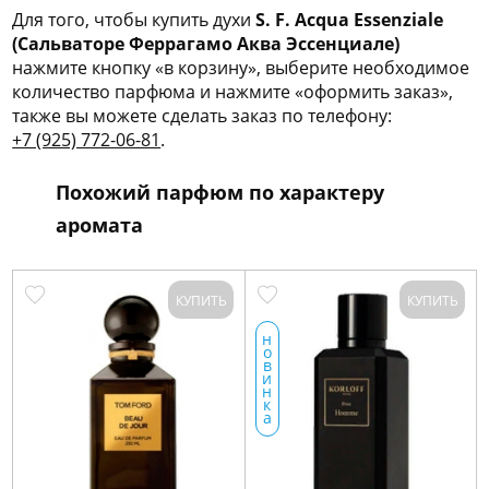
Для того, чтобы купить духи
S. F. Acqua Essenziale
(Сальваторе Феррагамо Аква Эссенциале)
нажмите кнопку «в корзину», выберите необходимое
количество парфюма и нажмите «оформить заказ»,
также вы можете сделать заказ по телефону:
+7 (925) 772-06-81
.
Похожий парфюм по характеру
аромата
КУПИТЬ
КУПИТЬ
н
о
в
и
н
к
а