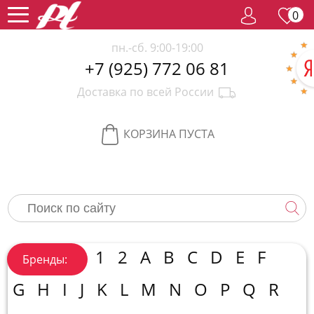
0
пн.-сб. 9:00-19:00
+7 (925) 772 06 81
Женский
Доставка по всей России
парфюм
Мужской
парфюм
Селективный
КОРЗИНА ПУСТА
парфюм
Редкий
парфюм
Женская
косметика
Новинки
Хиты
1
2
A
B
C
D
E
F
Бренды:
продаж
Спецпредложение
G
H
I
J
K
L
M
N
O
P
Q
R