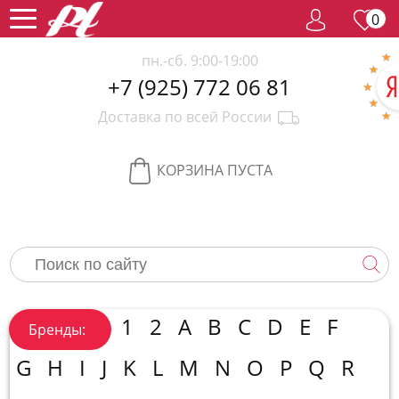
0
пн.-сб. 9:00-19:00
+7 (925) 772 06 81
Женский
Доставка по всей России
парфюм
Мужской
парфюм
Селективный
КОРЗИНА ПУСТА
парфюм
Редкий
парфюм
Женская
косметика
Новинки
Хиты
1
2
A
B
C
D
E
F
Бренды:
продаж
Спецпредложение
G
H
I
J
K
L
M
N
O
P
Q
R