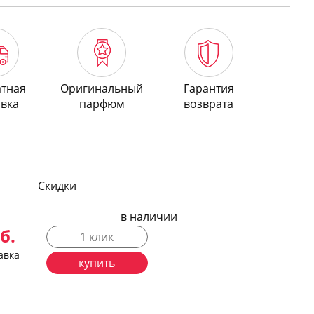
атная
Оригинальный
Гарантия
авка
парфюм
возврата
Скидки
в наличии
б.
1 клик
авка
купить