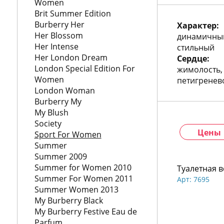
772
Women
06
Brit Summer Edition
81
Burberry Her
Характер:
Her Blossom
динамичный
Her Intense
стильный
Her London Dream
Сердце:
London Special Edition For
жимолость,
Women
петигренев
London Woman
Burberry My
My Blush
Society
Цены
Sport For Women
Summer
Summer 2009
Summer for Women 2010
Туалетная в
Summer For Women 2011
Арт: 7695
Summer Women 2013
My Burberry Black
My Burberry Festive Eau de
Parfum