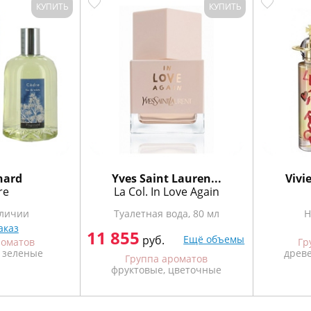
КУПИТЬ
КУПИТЬ
nard
Yves Saint Lauren...
Vivi
re
La Col. In Love Again
аличии
Туалетная вода, 80 мл
Н
аказ
11 855
руб.
Ещё объемы
роматов
Гр
 зеленые
древ
Группа ароматов
фруктовые, цветочные