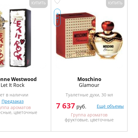
КУПИТЬ
КУПИТЬ
х
х
и
и
т
т
enne Westwood
Moschino
Let It Rock
Glamour
ет в наличии
Туалетные духи, 30 мл
Предзаказ
7 637
руб.
Ещё объемы
уппа ароматов
есные, цветочные
Группа ароматов
фруктовые, цветочные