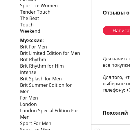
Sport Ice Women
Tender Touch
Отзывы о
The Beat
Touch
Написа
Weekend
Мужские:
Brit For Men
Brit Limited Edition for Men
Для начисл
Brit Rhythm
все покупк
Brit Rhythm for Him
Intense
Для того, ч
Brit Splash for Men
выберите н
Brit Summer Edition for
телефону:
+
Men
For Men
London
London Special Edition For
Похожий 
Men
Sport For Men
Sport Ice Men