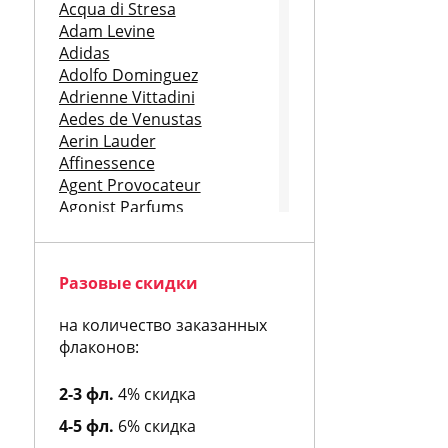
Acqua di Stresa
Adam Levine
Adidas
Adolfo Dominguez
Adrienne Vittadini
Aedes de Venustas
Aerin Lauder
Affinessence
Agent Provocateur
Agonist Parfums
Aigner
Aj Arabia
Ajmal
Разовые скидки
Al Hamatt
Al Jazeera
на количество заказанных
Alain Delon
флаконов:
Albert Nipon
Alberta Feretti
2-3 фл.
4% скидка
Alessandro Dell Acqua
4-5 фл.
6% скидка
Alexa Lixfeld