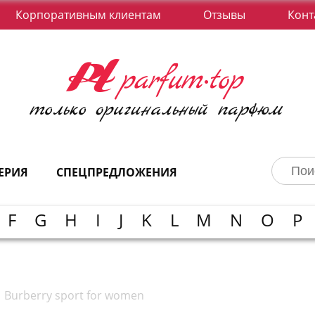
Корпоративным клиентам
Отзывы
Конт
ЕРИЯ
СПЕЦПРЕДЛОЖЕНИЯ
F
G
H
I
J
K
L
M
N
O
P
Burberry sport for women