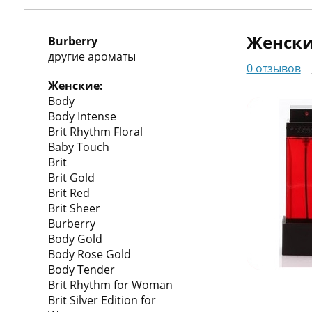
О
нас
Упаковка
Женски
Burberry
Гарантии
другие ароматы
0 отзывов
Корп.
Женские:
Body
клиентам
Доставка
Body Intense
и
Контакты
Brit Rhythm Floral
Baby Touch
оплата
Brit
Brit Gold
Brit Red
Brit Sheer
пн.-
Burberry
вс.
Body Gold
10:00-
Body Rose Gold
20:00
Body Tender
+7
Brit Rhythm for Woman
(495)
Brit Silver Edition for