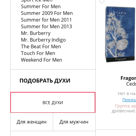
КУПИТЬ
КУПИТЬ
Summer For Men
Summer 2009 For Men
Summer for Men 2011
Summer for Men 2013
Mr. Burberry
Mr. Burberry Indigo
The Beat For Men
Touch For Men
Weekend For Men
Jennifer Aniston
Frago
ПОДОБРАТЬ ДУХИ
Lolavie
Ced
 мл
Нет в наличии
Нет в н
Предзаказ
Предз
ВСЕ ДУХИ
 объемы
Группа ароматов
Группа а
цветочные
древесные,
в
ные
Для женщин
Для мужчин