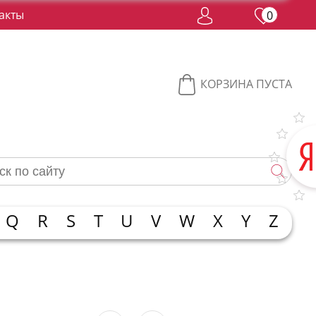
акты
0
КОРЗИНА ПУСТА
Q
R
S
T
U
V
W
X
Y
Z