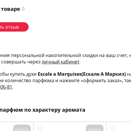
 товаре
0
ть отзыв
ения персональной накопительной скидки на ваш счет,
и совершать через
личный кабинет
.
тобы купить духи
Escale a Marquises(Ескале А Маркиз)
на
е количество парфюма и нажмите «оформить заказ», такж
-06-81
.
парфюм по характеру аромата
КУПИТЬ
КУПИТЬ