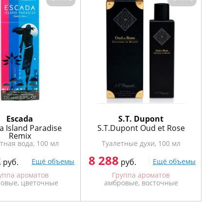
Escada
S.T. Dupont
a Island Paradise
S.T.Dupont Oud et Rose
Remix
тная вода, 100 мл
Туалетные духи, 100 мл
2
8 288
руб.
Ещё объемы
руб.
Ещё объемы
уппа ароматов
Группа ароматов
товые, цветочные
амбровые, восточные