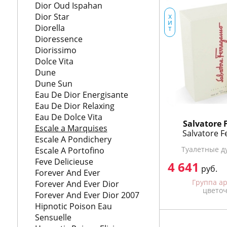
Dior Oud Ispahan
Dior Star
х
и
Diorella
т
Dioressence
Diorissimo
Dolce Vita
Dune
Dune Sun
Eau De Dior Energisante
Eau De Dior Relaxing
Eau De Dolce Vita
Emilio Pucci
Salvatore F
Escale a Marquises
ogne
Emilio Pucci Vivara
Salvatore 
Escale A Pondichery
Turquoise Edition
Нет в наличии
Туалетные ду
Escale A Portofino
Предзаказ
Feve Delicieuse
4 641
руб.
в
Группа ароматов
Forever And Ever
цветочные
Группа а
Forever And Ever Dior
цвето
Forever And Ever Dior 2007
Hipnotic Poison Eau
Sensuelle