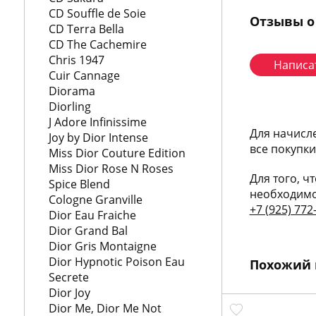
CD Souffle de Soie
Отзывы о
CD Terra Bella
CD The Cachemire
Chris 1947
Написа
Cuir Cannage
Diorama
Diorling
J Adore Infinissime
Для начисл
Joy by Dior Intense
все покупк
Miss Dior Couture Edition
Miss Dior Rose N Roses
Для того, ч
Spice Blend
необходимо
Cologne Granville
+7 (925) 772
Dior Eau Fraiche
Dior Grand Bal
Dior Gris Montaigne
Dior Hypnotic Poison Eau
Похожий 
Secrete
Dior Joy
Dior Me, Dior Me Not
КУПИТЬ
КУПИТЬ