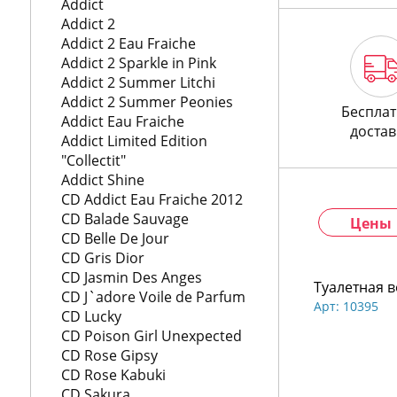
772
Addict
06
Addict 2
81
Addict 2 Eau Fraiche
Addict 2 Sparkle in Pink
Addict 2 Summer Litchi
Addict 2 Summer Peonies
Бесплат
Addict Eau Fraiche
достав
Addict Limited Edition
"Collectit"
Addict Shine
CD Addict Eau Fraiche 2012
CD Balade Sauvage
Цены
CD Belle De Jour
CD Gris Dior
CD Jasmin Des Anges
Туалетная в
CD J`adore Voile de Parfum
Арт: 10395
CD Lucky
CD Poison Girl Unexpected
CD Rose Gipsy
CD Rose Kabuki
CD Sakura