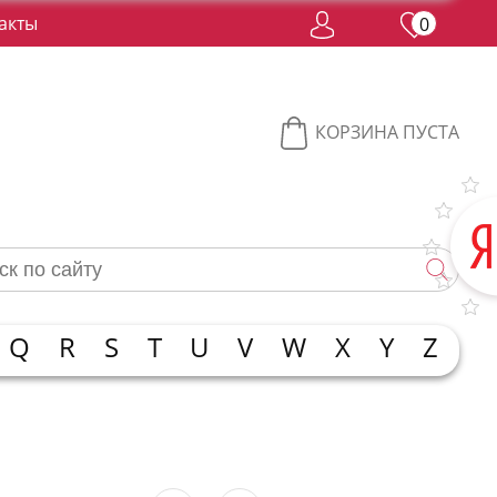
акты
0
КОРЗИНА ПУСТА
Q
R
S
T
U
V
W
X
Y
Z