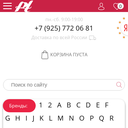
0
пн.-сб. 9:00-19:00
+7 (925) 772 06 81
Женский
Доставка по всей России
парфюм
Мужской
парфюм
Селективный
КОРЗИНА ПУСТА
парфюм
Редкий
парфюм
Женская
косметика
Новинки
Хиты
1
2
A
B
C
D
E
F
Бренды:
продаж
Спецпредложение
G
H
I
J
K
L
M
N
O
P
Q
R