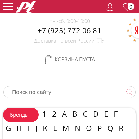
0
пн.-сб. 9:00-19:00
+7 (925) 772 06 81
Женский
Доставка по всей России
парфюм
Мужской
парфюм
Селективный
КОРЗИНА ПУСТА
парфюм
Редкий
парфюм
Женская
косметика
Новинки
Хиты
1
2
A
B
C
D
E
F
Бренды:
продаж
Спецпредложение
G
H
I
J
K
L
M
N
O
P
Q
R