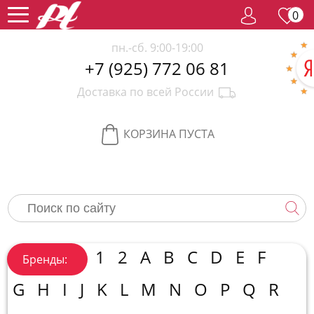
0
пн.-сб. 9:00-19:00
+7 (925) 772 06 81
Женский
Доставка по всей России
парфюм
Мужской
парфюм
Селективный
КОРЗИНА ПУСТА
парфюм
Редкий
парфюм
Женская
косметика
Новинки
Хиты
1
2
A
B
C
D
E
F
Бренды:
продаж
Спецпредложение
G
H
I
J
K
L
M
N
O
P
Q
R