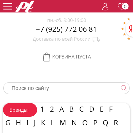
0
пн.-сб. 9:00-19:00
+7 (925) 772 06 81
Женский
Доставка по всей России
парфюм
Мужской
парфюм
Селективный
КОРЗИНА ПУСТА
парфюм
Редкий
парфюм
Женская
косметика
Новинки
Хиты
1
2
A
B
C
D
E
F
Бренды:
продаж
Спецпредложение
G
H
I
J
K
L
M
N
O
P
Q
R