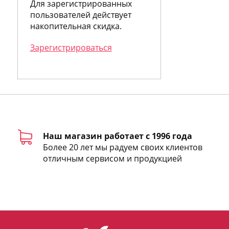
Для зарегистрированных
Anne Fontaine
пользователей действует
Annick Goutal
накопительная скидка.
Antonia`s Flowers
Antonio Banderas
Зарегистрироваться
Antonio Fusco
Antonio Miro
Antonio Puig
Antonio Visconti
Apothia
Aquolina
Arabian Oud
Aramis
Наш магазин работает с 1996 года
Ariana Grande
Более 20 лет мы радуем своих клиентов
Armand Basi
отличным сервисом и продукцией
Asayel Sarahs
Asgharali
Asprey
Atelier Cologne
Atelier des Ors
Atelier Flou