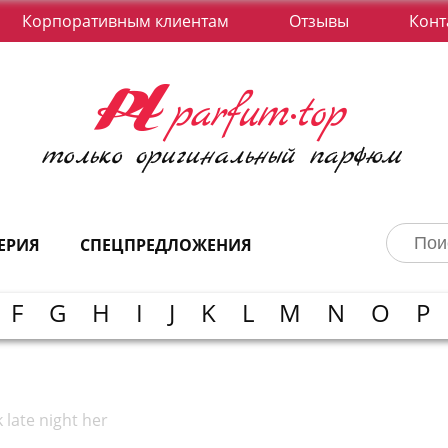
Корпоративным клиентам
Отзывы
Конт
ЕРИЯ
СПЕЦПРЕДЛОЖЕНИЯ
F
G
H
I
J
K
L
M
N
O
P
k late night her