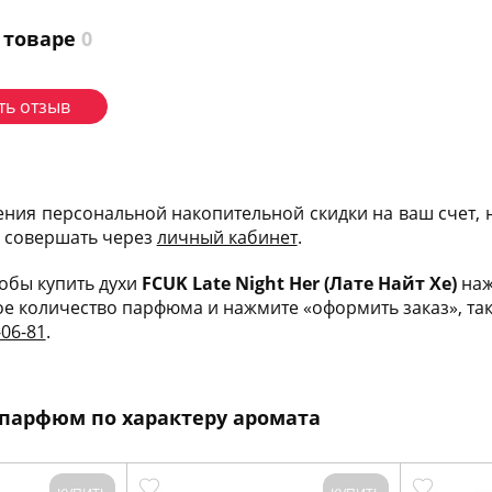
 товаре
0
ть отзыв
ения персональной накопительной скидки на ваш счет,
и совершать через
личный кабинет
.
тобы купить духи
FCUK Late Night Her (Лате Найт Хе)
наж
е количество парфюма и нажмите «оформить заказ», такж
-06-81
.
парфюм по характеру аромата