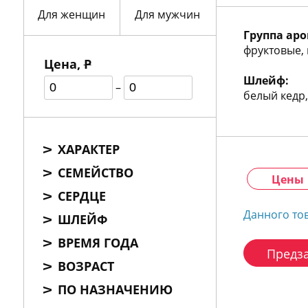
772
Для женщин
06
Для мужчин
81
Группа аро
фруктовые,
Цена,
Р
Шлейф:
–
белый кедр,
ХАРАКТЕР
СЕМЕЙСТВО
Цены
СЕРДЦЕ
Данного то
ШЛЕЙФ
ВРЕМЯ ГОДА
Предза
ВОЗРАСТ
ПО НАЗНАЧЕНИЮ