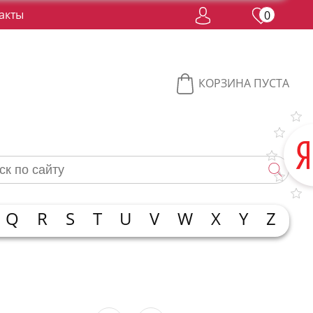
акты
0
КОРЗИНА ПУСТА
Q
R
S
T
U
V
W
X
Y
Z