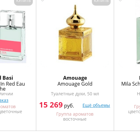
КУПИТЬ
КУПИТЬ
 Basi
Amouage
In Red Eau
Amouage Gold
Mila Sc
che
аличии
Туалетные духи, 50 мл
Н
аказ
15 269
руб.
Ещё объемы
роматов
Гр
цветочные
цвет
Группа ароматов
восточные