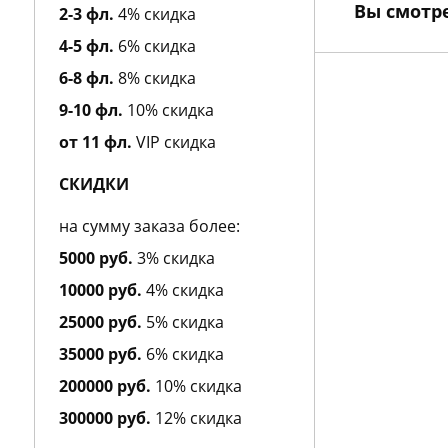
Alberta Feretti
Вы смотр
2-3 фл.
4% скидка
Alessandro Dell Acqua
4-5 фл.
6% скидка
Alexa Lixfeld
Alexander McQueen
6-8 фл.
8% скидка
Alexandre J
9-10 фл.
10% скидка
Alfred Dunhill
Alfred Sung
от 11 фл.
VIP скидка
Alviero Martini
Alyson Oldoini
СКИДКИ
American Eagle
Amouage
на сумму заказа более:
Amouroud
5000 руб.
3% скидка
Amzan
Andre d`Archer
10000 руб.
4% скидка
Andrea Maack
25000 руб.
5% скидка
Andree Putman
35000 руб.
6% скидка
Andy Roddick
Angel Schlesser
200000 руб.
10% скидка
Angry Birds
300000 руб.
12% скидка
Anna Sui
Annayake