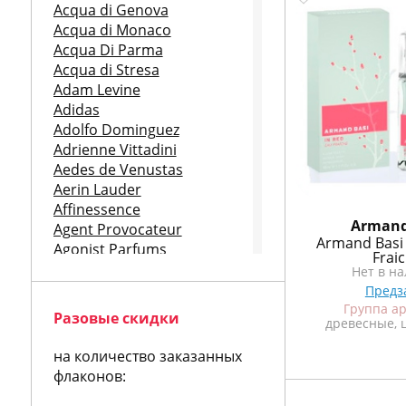
КУПИТЬ
КУПИТЬ
Acqua di Genova
Acqua di Monaco
Acqua Di Parma
Acqua di Stresa
Adam Levine
Adidas
Adolfo Dominguez
Adrienne Vittadini
Aedes de Venustas
Aerin Lauder
Affinessence
Ajmal
Armand
Agent Provocateur
Ajmal Ravish
Armand Basi 
Agonist Parfums
Frai
Aigner
Нет в наличии
Нет в н
Aj Arabia
Предзаказ
Предз
Ajmal
в
Группа ароматов
Группа а
Разовые скидки
фруктовые, цветочные
древесные, 
Al Hamatt
Al Jazeera
на количество заказанных
Alain Delon
флаконов:
Albert Nipon