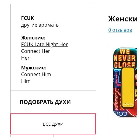
О
нас
Упаковка
Женски
FCUK
Гарантии
другие ароматы
0 отзывов
Корп.
Женские:
FCUK Late Night Her
клиентам
Доставка
Connect Her
и
Контакты
Her
оплата
Мужские:
Connect Him
Him
пн.-
ПОДОБРАТЬ ДУХИ
вс.
10:00-
20:00
+7
ВСЕ ДУХИ
(495)