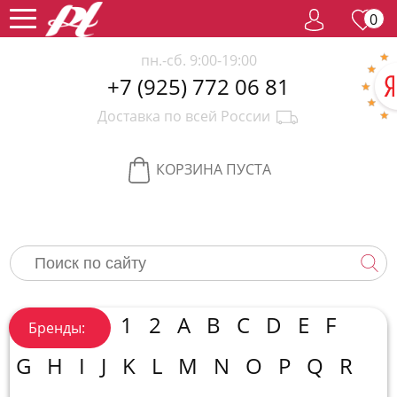
0
пн.-сб. 9:00-19:00
+7 (925) 772 06 81
Женский
Доставка по всей России
парфюм
Мужской
парфюм
Селективный
КОРЗИНА ПУСТА
парфюм
Редкий
парфюм
Женская
косметика
Новинки
Хиты
1
2
A
B
C
D
E
F
Бренды:
продаж
Спецпредложение
G
H
I
J
K
L
M
N
O
P
Q
R