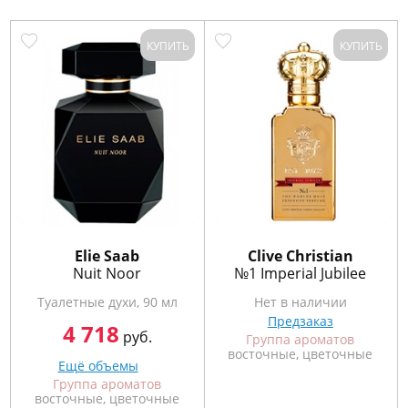
КУПИТЬ
КУПИТЬ
Elie Saab
Clive Christian
Nuit Noor
№1 Imperial Jubilee
Туалетные духи, 90 мл
Нет в наличии
Предзаказ
4 718
руб.
Группа ароматов
восточные, цветочные
Ещё объемы
Группа ароматов
восточные, цветочные