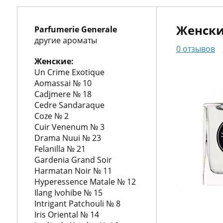
О
нас
Упаковка
Женски
Parfumerie Generale
Гарантии
другие ароматы
0 отзывов
Корп.
Женские:
Un Crime Exotique
клиентам
Доставка
Aomassai № 10
и
Контакты
Cadjmere № 18
Cedre Sandaraque
оплата
Coze № 2
Cuir Venenum № 3
Drama Nuui № 23
Felanilla № 21
пн.-
Gardenia Grand Soir
вс.
Harmatan Noir № 11
10:00-
Hyperessence Matale № 12
20:00
Ilang Ivohibe № 15
+7
Intrigant Patchouli № 8
(495)
Iris Oriental № 14