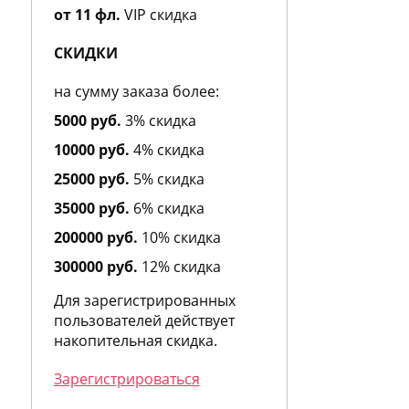
Alfred Sung
от 11 фл.
VIP скидка
Alviero Martini
Alyson Oldoini
СКИДКИ
American Eagle
Amouage
на сумму заказа более:
Amouroud
5000 руб.
3% скидка
Amzan
Andre d`Archer
10000 руб.
4% скидка
Andrea Maack
25000 руб.
5% скидка
Andree Putman
35000 руб.
6% скидка
Andy Roddick
Angel Schlesser
200000 руб.
10% скидка
Angry Birds
300000 руб.
12% скидка
Anna Sui
Annayake
Для зарегистрированных
Anne Fontaine
пользователей действует
Annick Goutal
накопительная скидка.
Antonia`s Flowers
Antonio Banderas
Зарегистрироваться
Antonio Fusco