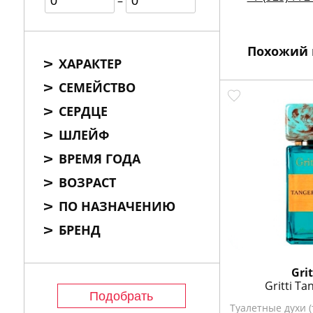
–
Похожий 
ХАРАКТЕР
СЕМЕЙСТВО
КУПИТЬ
КУПИТЬ
СЕРДЦЕ
ШЛЕЙФ
ВРЕМЯ ГОДА
ВОЗРАСТ
ПО НАЗНАЧЕНИЮ
БРЕНД
ana
Laboratorio Olfat...
Grit
Nun
Gritti Ta
, 50 мл
Туалетные духи, 30 мл
Туалетные духи (