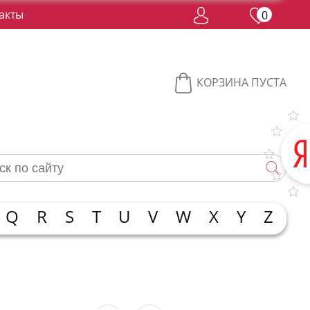
акты
0
КОРЗИНА ПУСТА
Q
R
S
T
U
V
W
X
Y
Z