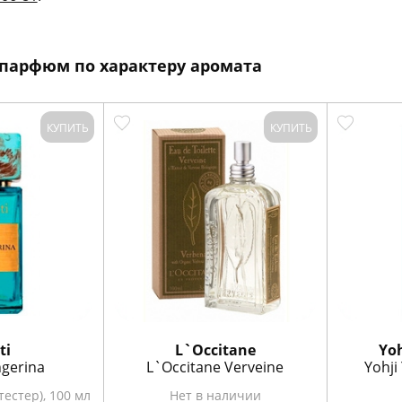
парфюм по характеру аромата
КУПИТЬ
КУПИТЬ
ti
L`Occitane
Yo
ngerina
L`Occitane Verveine
Yohji
тестер), 100 мл
Нет в наличии