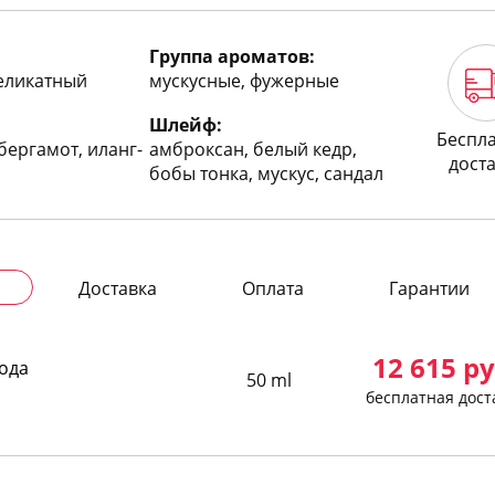
Группа ароматов:
деликатный
мускусные, фужерные
Шлейф:
Беспл
бергамот, иланг-
амброксан, белый кедр,
дост
бобы тонка, мускус, сандал
Доставка
Оплата
Гарантии
12 615
ру
ода
50 ml
бесплатная дост