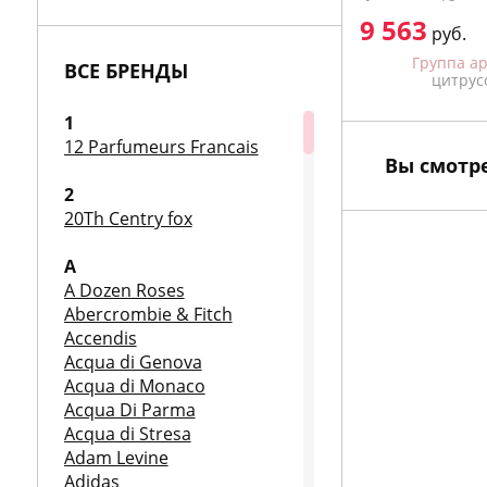
5 100
9 563
 объемы
руб.
Ещё объемы
руб.
в
Группа ароматов
Группа а
ВСЕ БРЕНДЫ
ные
цветочные
цитрус
1
12 Parfumeurs Francais
Вы смотр
2
20Th Centry fox
A
A Dozen Roses
Abercrombie & Fitch
Accendis
Acqua di Genova
Acqua di Monaco
Acqua Di Parma
Acqua di Stresa
Adam Levine
Adidas