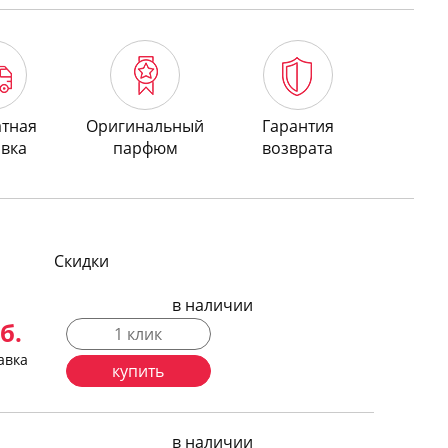
атная
Оригинальный
Гарантия
авка
парфюм
возврата
Скидки
в наличии
б.
1 клик
авка
купить
в наличии