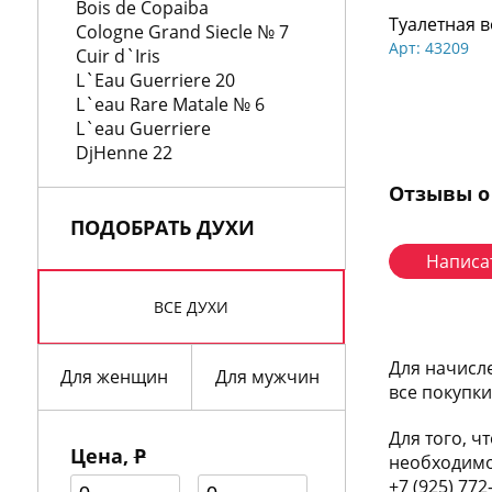
Bois de Copaiba
Туалетная в
Cologne Grand Siecle № 7
Арт: 43209
Cuir d`Iris
L`Eau Guerriere 20
L`eau Rare Matale № 6
L`eau Guerriere
DjHenne 22
Отзывы о
ПОДОБРАТЬ ДУХИ
Написа
ВСЕ ДУХИ
Для начисл
Для женщин
Для мужчин
все покупк
Для того, ч
Цена,
Р
необходимо
+7 (925) 772