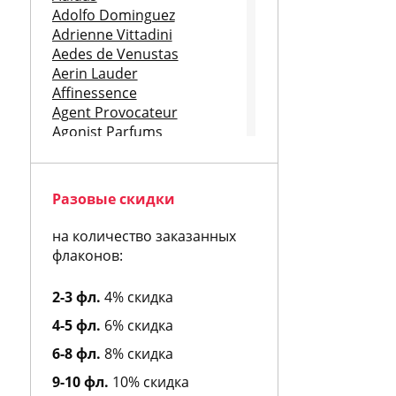
Adolfo Dominguez
Adrienne Vittadini
Aedes de Venustas
Aerin Lauder
Affinessence
Agent Provocateur
Agonist Parfums
Aigner
Aj Arabia
Ajmal
Разовые скидки
Al Hamatt
Al Jazeera
на количество заказанных
Alain Delon
флаконов:
Albert Nipon
Alberta Feretti
2-3 фл.
4% скидка
Alessandro Dell Acqua
4-5 фл.
6% скидка
Alexa Lixfeld
Alexander McQueen
6-8 фл.
8% скидка
Alexandre J
9-10 фл.
10% скидка
Alfred Dunhill