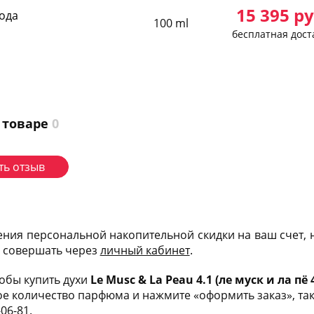
15 395
ру
ода
100 ml
бесплатная дост
 товаре
0
ть отзыв
ения персональной накопительной скидки на ваш счет,
и совершать через
личный кабинет
.
тобы купить духи
Le Musc & La Peau 4.1 (ле муск и ла пё 4
е количество парфюма и нажмите «оформить заказ», такж
-06-81
.