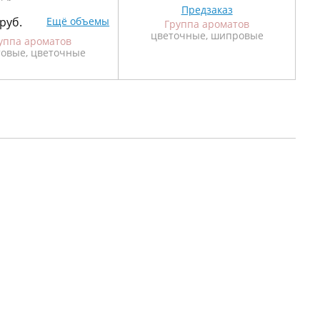
Предзаказ
руб.
Ещё объемы
Группа ароматов
цветочные, шипровые
уппа ароматов
товые, цветочные