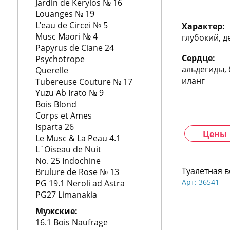
772
Jardin de Kerylos № 16
06
Louanges № 19
81
L’eau de Circei № 5
Характер:
Musc Maori № 4
глубокий, 
Papyrus de Ciane 24
Сердце:
Psychotrope
альдегиды, 
Querelle
иланг
Tubereuse Couture № 17
Yuzu Ab Irato № 9
Bois Blond
Corps et Ames
Isparta 26
Цены
Le Musc & La Peau 4.1
L`Oiseau de Nuit
No. 25 Indochine
Туалетная в
Brulure de Rose № 13
Арт: 36541
PG 19.1 Neroli ad Astra
PG27 Limanakia
Мужские:
16.1 Bois Naufrage