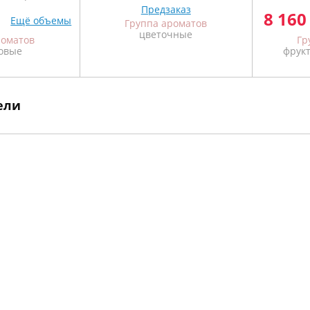
Предзаказ
8 160
Ещё объемы
Группа ароматов
цветочные
роматов
Гр
овые
фрук
ели