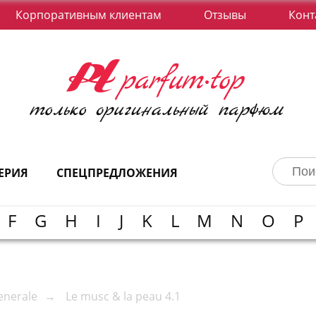
Корпоративным клиентам
Отзывы
Конт
ЕРИЯ
СПЕЦПРЕДЛОЖЕНИЯ
F
G
H
I
J
K
L
M
N
O
P
enerale
Le musc & la peau 4.1