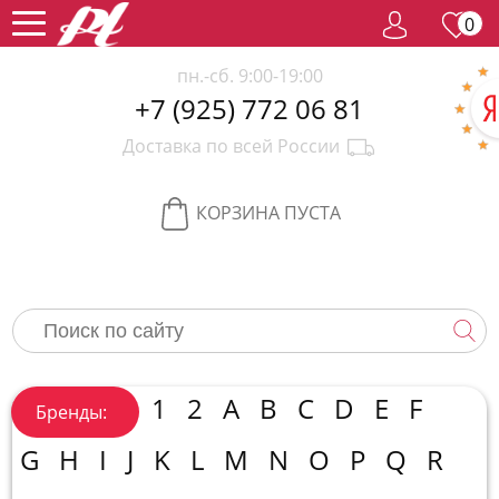
0
пн.-сб. 9:00-19:00
+7 (925) 772 06 81
Женский
Доставка по всей России
парфюм
Мужской
парфюм
Селективный
КОРЗИНА ПУСТА
парфюм
Редкий
парфюм
Женская
косметика
Новинки
Хиты
1
2
A
B
C
D
E
F
Бренды:
продаж
Спецпредложение
G
H
I
J
K
L
M
N
O
P
Q
R