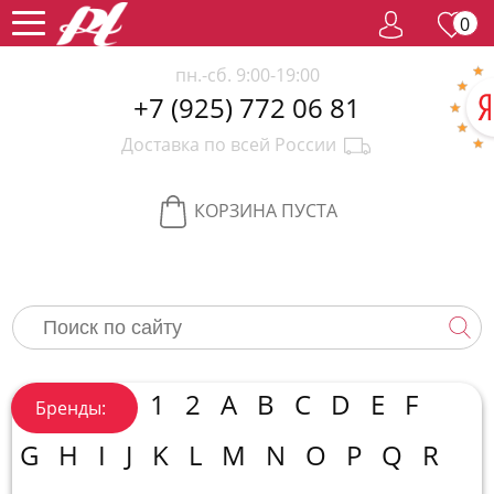
0
пн.-сб. 9:00-19:00
+7 (925) 772 06 81
Женский
Доставка по всей России
парфюм
Мужской
парфюм
Селективный
КОРЗИНА ПУСТА
парфюм
Редкий
парфюм
Женская
косметика
Новинки
Хиты
1
2
A
B
C
D
E
F
Бренды:
продаж
Спецпредложение
G
H
I
J
K
L
M
N
O
P
Q
R