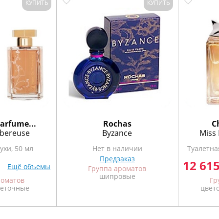
КУПИТЬ
КУПИТЬ
arfume...
Rochas
C
ubereuse
Byzance
Miss 
ухи, 50 мл
Нет в наличии
Туалетная
Предзаказ
12 61
Ещё объемы
Группа ароматов
шипровые
роматов
Гр
веточные
цвет