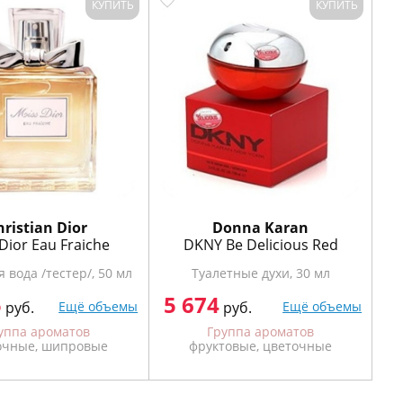
КУПИТЬ
КУПИТЬ
hristian Dior
Donna Karan
Dior Eau Fraiche
DKNY Be Delicious Red
 вода /тестер/, 50 мл
Туалетные духи, 30 мл
5
5 674
руб.
Ещё объемы
руб.
Ещё объемы
уппа ароматов
Группа ароматов
очные, шипровые
фруктовые, цветочные