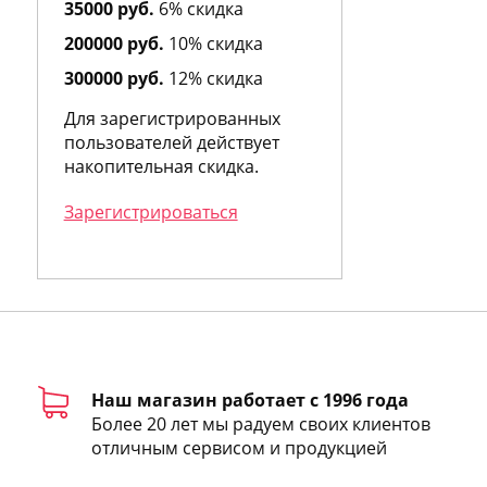
35000 руб.
6% скидка
Andy Roddick
Angel Schlesser
200000 руб.
10% скидка
Angry Birds
300000 руб.
12% скидка
Anna Sui
Annayake
Для зарегистрированных
Anne Fontaine
пользователей действует
Annick Goutal
накопительная скидка.
Antonia`s Flowers
Antonio Banderas
Зарегистрироваться
Antonio Fusco
Antonio Miro
Antonio Puig
Antonio Visconti
Apothia
Aquolina
Arabian Oud
Aramis
Наш магазин работает с 1996 года
Ariana Grande
Более 20 лет мы радуем своих клиентов
Armand Basi
отличным сервисом и продукцией
Asayel Sarahs