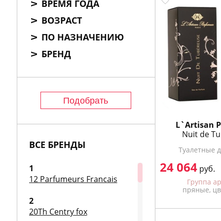
ВРЕМЯ ГОДА
КУПИТЬ
КУПИТЬ
ВОЗРАСТ
ПО НАЗНАЧЕНИЮ
БРЕНД
M.Micallef
L`Artisan P
Studio Mare Up Parfume
Nuit de T
MP2 Pencil
ВСЕ БРЕНДЫ
Нет в наличии
Туалетные д
Предзаказ
24 064
1
руб.
в
Группа ароматов
очные
фруктовые, цветочные
12 Parfumeurs Francais
Группа а
пряные, ц
2
20Th Centry fox