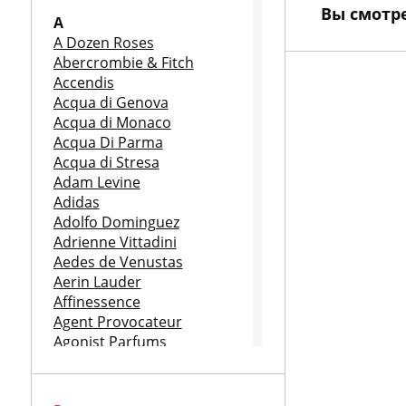
Вы смотр
A
A Dozen Roses
Abercrombie & Fitch
Accendis
Acqua di Genova
Acqua di Monaco
Acqua Di Parma
Acqua di Stresa
Adam Levine
Adidas
Adolfo Dominguez
Adrienne Vittadini
Aedes de Venustas
Aerin Lauder
Affinessence
Agent Provocateur
Agonist Parfums
Aigner
Aj Arabia
Ajmal