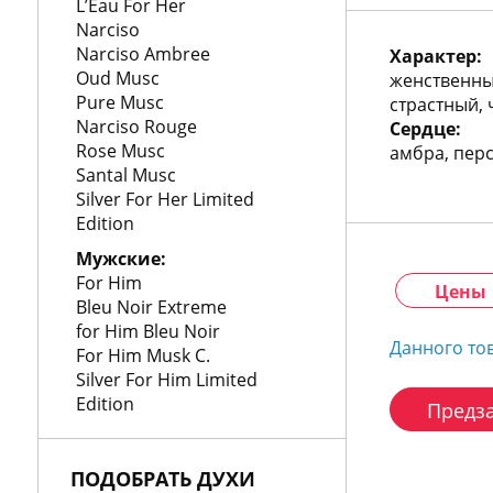
772
L’Eau For Her
06
Narciso
81
Narciso Ambree
Характер:
Oud Musc
женственны
Pure Musc
страстный,
Narciso Rouge
Сердце:
Rose Musc
амбра, перс
Santal Musc
Silver For Her Limited
Edition
Мужские:
For Him
Цены
Bleu Noir Extreme
for Him Bleu Noir
Данного то
For Him Musk C.
Silver For Him Limited
Edition
Предза
ПОДОБРАТЬ ДУХИ