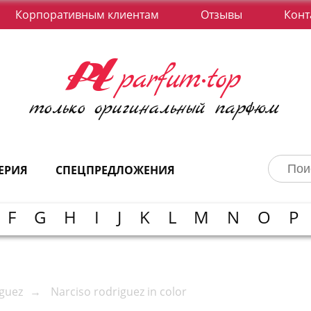
Корпоративным клиентам
Отзывы
Конт
ЕРИЯ
СПЕЦПРЕДЛОЖЕНИЯ
F
G
H
I
J
K
L
M
N
O
P
iguez
Narciso rodriguez in color