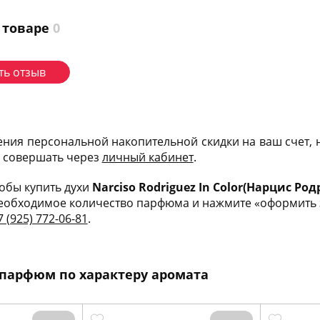
 товаре
0
ть отзыв
ения персональной накопительной скидки на ваш счет,
и совершать через
личный кабинет
.
тобы купить духи
Narciso Rodriguez In Color(Нарцис Ро
еобходимое количество парфюма и нажмите «оформить за
7 (925) 772-06-81
.
парфюм по характеру аромата