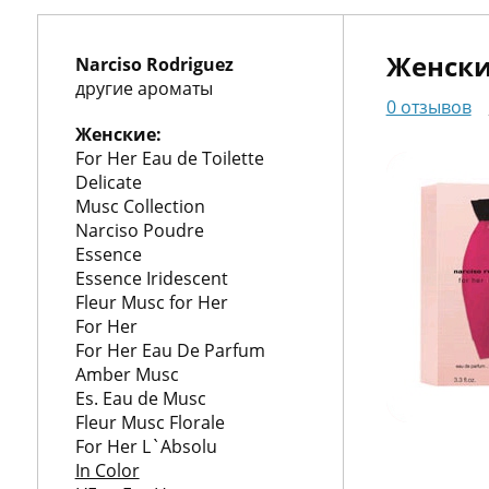
О
нас
Упаковка
Женский
Narciso Rodriguez
Гарантии
другие ароматы
0 отзывов
Корп.
Женские:
For Her Eau de Toilette
клиентам
Доставка
Delicate
и
Контакты
Musc Collection
Narciso Poudre
оплата
Essence
Essence Iridescent
Fleur Musc for Her
For Her
пн.-
For Her Eau De Parfum
вс.
Amber Musc
10:00-
Es. Eau de Musc
20:00
Fleur Musc Florale
+7
For Her L`Absolu
(495)
In Color