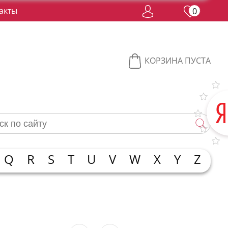
акты
0
КОРЗИНА ПУСТА
Q
R
S
T
U
V
W
X
Y
Z