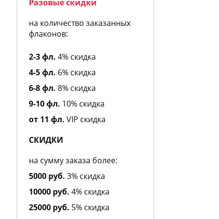
Разовые скидки
Al Hamatt
Al Jazeera
на количество заказанных
Alain Delon
флаконов:
Albert Nipon
Alberta Feretti
2-3 фл.
4% скидка
Alessandro Dell Acqua
4-5 фл.
6% скидка
Alexa Lixfeld
Alexander McQueen
6-8 фл.
8% скидка
Alexandre J
9-10 фл.
10% скидка
Alfred Dunhill
Alfred Sung
от 11 фл.
VIP скидка
Alviero Martini
Alyson Oldoini
СКИДКИ
American Eagle
Amouage
на сумму заказа более:
Amouroud
5000 руб.
3% скидка
Amzan
Andre d`Archer
10000 руб.
4% скидка
Andrea Maack
25000 руб.
5% скидка
Andree Putman