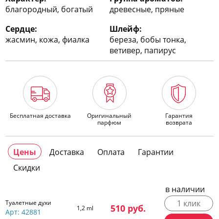
благородный, богатый
древесные, пряные
Сердце:
Шлейф:
жасмин, кожа, фиалка
береза, бобы тонка,
ветивер, папирус
Бесплатная доставка
Оригинальный
Гарантия
парфюм
возврата
Цены
Доставка
Оплата
Гарантии
Скидки
в наличии
1 клик
Туалетные духи
510
руб.
1,2 ml
Арт: 42881