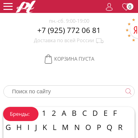
0
пн.-сб. 9:00-19:00
+7 (925) 772 06 81
Женский
Доставка по всей России
парфюм
Мужской
парфюм
Селективный
КОРЗИНА ПУСТА
парфюм
Редкий
парфюм
Женская
косметика
Новинки
Хиты
1
2
A
B
C
D
E
F
Бренды:
продаж
Спецпредложение
G
H
I
J
K
L
M
N
O
P
Q
R