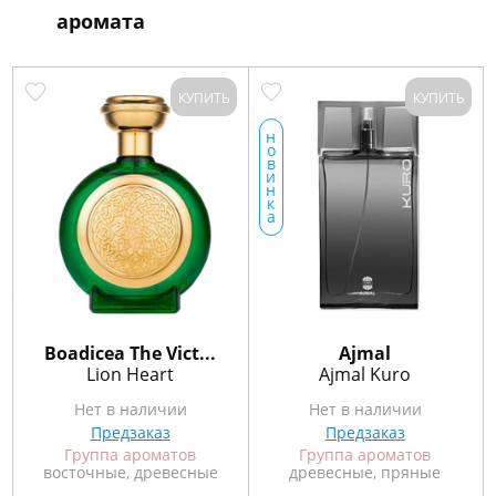
аромата
КУПИТЬ
КУПИТЬ
н
о
в
и
н
к
а
Boadicea The Vict...
Ajmal
Lion Heart
Ajmal Kuro
Нет в наличии
Нет в наличии
Предзаказ
Предзаказ
Группа ароматов
Группа ароматов
восточные, древесные
древесные, пряные