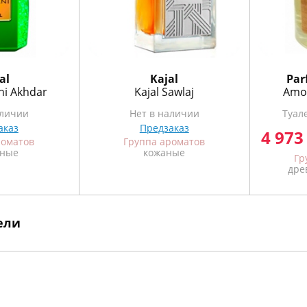
al
Kajal
Par
ni Akhdar
Kajal Sawlaj
Amou
аличии
Нет в наличии
Туал
аказ
Предзаказ
4 973
роматов
Группа ароматов
ные
кожаные
Гр
дре
ели