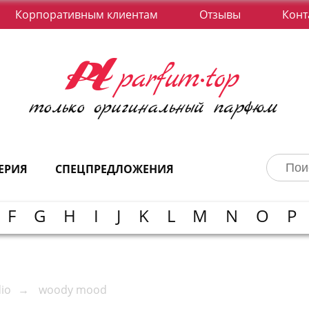
Корпоративным клиентам
Отзывы
Конт
ЕРИЯ
СПЕЦПРЕДЛОЖЕНИЯ
F
G
H
I
J
K
L
M
N
O
P
dio
woody mood