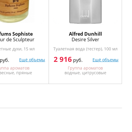
fums Sophiste
Alfred Dunhill
r de Sculpteur
Desire Silver
етные духи, 15 мл
Туалетная вода (тестер), 100 мл
2 916
руб.
Ещё объемы
руб.
Ещё объемы
уппа ароматов
Группа ароматов
весные, пряные
водные, цитрусовые