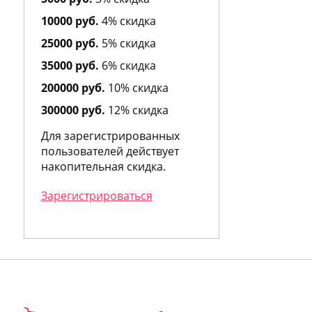
Amzan
Andre d`Archer
10000 руб.
4% скидка
Andrea Maack
25000 руб.
5% скидка
Andree Putman
35000 руб.
6% скидка
Andy Roddick
Angel Schlesser
200000 руб.
10% скидка
Angry Birds
300000 руб.
12% скидка
Anna Sui
Annayake
Для зарегистрированных
Anne Fontaine
пользователей действует
Annick Goutal
накопительная скидка.
Antonia`s Flowers
Antonio Banderas
Зарегистрироваться
Antonio Fusco
Antonio Miro
Antonio Puig
Antonio Visconti
Apothia
Aquolina
Arabian Oud
Aramis