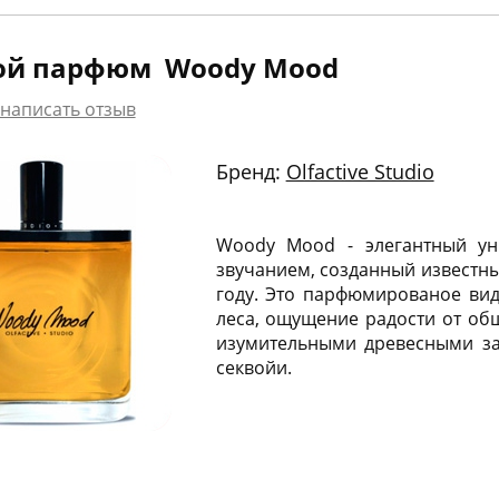
ой парфюм Woody Mood
написать отзыв
Бренд:
Olfactive Studio
Woody Mood - элегантный ун
звучанием, созданный извест
году. Это парфюмированое ви
леса, ощущение радости от о
изумительными древесными з
секвойи.