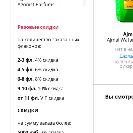
Agonist Parfums
Aigner
Aj Arabia
Ajmal
Разовые скидки
Al Hamatt
Lacoste
Ajm
Al Jazeera
на количество заказанных
ity
Lacoste Match Point
Ajmal Wata
Alain Delon
Men
флаконов:
Туалетная вода, 50 мл
Нет в н
Albert Nipon
Предз
Alberta Feretti
4 973
2-3 фл.
4% скидка
руб.
Ещё объемы
в
Группа а
Alessandro Dell Acqua
фужер
Группа ароматов
4-5 фл.
6% скидка
Alexa Lixfeld
древесные, фужерные
Alexander McQueen
6-8 фл.
8% скидка
Alexandre J
9-10 фл.
10% скидка
Alfred Dunhill
Alfred Sung
Вы смотр
от 11 фл.
VIP скидка
Alviero Martini
Alyson Oldoini
СКИДКИ
American Eagle
Amouage
на сумму заказа более:
Amouroud
5000 руб.
3% скидка