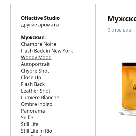
О
нас
Упаковка
Мужск
Olfactive Studio
Гарантии
другие ароматы
0 отзывов
Корп.
Мужские:
Chambre Noire
клиентам
Доставка
Flash Back in New York
и
Контакты
Woody Mood
Autoportrait
оплата
Chypre Shot
Close Up
Flash Back
Leather Shot
пн.-
Lumiere Blanche
вс.
Ombre Indigo
10:00-
Panorama
20:00
Selfie
+7
Still Life
(495)
Still Life in Rio