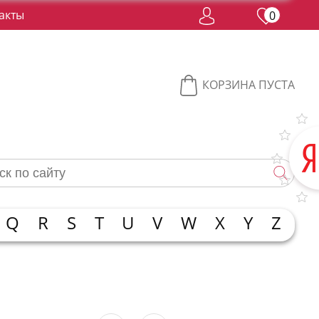
акты
0
КОРЗИНА ПУСТА
Q
R
S
T
U
V
W
X
Y
Z