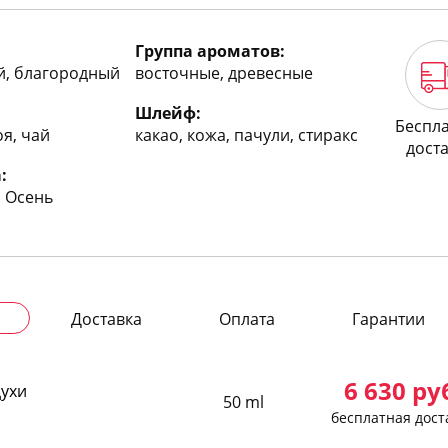
Группа ароматов:
й, благородный
восточные, древесные
Шлейф:
Беспл
оя, чай
какао, кожа, пачули, стиракс
дост
:
, Осень
Доставка
Оплата
Гарантии
6 630
ру
духи
50 ml
бесплатная дост