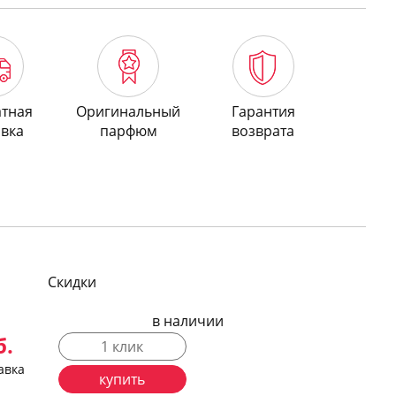
атная
Оригинальный
Гарантия
авка
парфюм
возврата
Скидки
в наличии
б.
1 клик
авка
купить