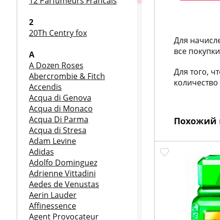
12 Parfumeurs Francais
2
20Th Centry fox
Для начисл
все покупк
A
A Dozen Roses
Для того, ч
Abercrombie & Fitch
количество 
Accendis
Acqua di Genova
Acqua di Monaco
Acqua Di Parma
Похожий 
Acqua di Stresa
Adam Levine
Adidas
КУПИТЬ
КУПИТЬ
Adolfo Dominguez
н
Adrienne Vittadini
о
Aedes de Venustas
в
и
Aerin Lauder
н
к
Affinessence
а
Agent Provocateur