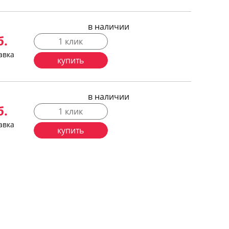
в наличии
б.
1 клик
авка
купить
в наличии
б.
1 клик
авка
купить