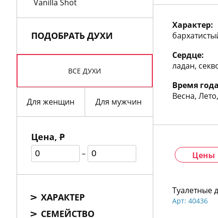
772
Vanilla Shot
06
81
Характер:
ПОДОБРАТЬ ДУХИ
бархатисты
Сердце:
ладан, секв
ВСЕ ДУХИ
Время года
Весна, Лето
Для женщин
Для мужчин
Цена,
Р
–
Цены
Туалетные 
ХАРАКТЕР
Арт: 40436
СЕМЕЙСТВО