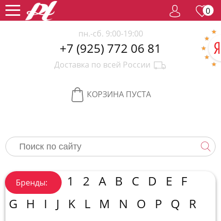
0
пн.-сб. 9:00-19:00
+7 (925) 772 06 81
Женский
Доставка по всей России
парфюм
Мужской
парфюм
Селективный
КОРЗИНА ПУСТА
парфюм
Редкий
парфюм
Женская
косметика
Новинки
Хиты
1
2
A
B
C
D
E
F
Бренды:
продаж
Спецпредложение
G
H
I
J
K
L
M
N
O
P
Q
R