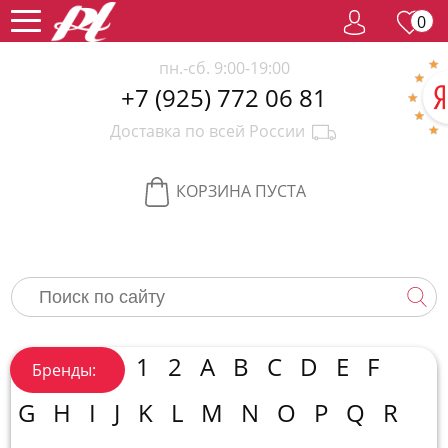
0
пн.-сб. 9:00-19:00
+7 (925) 772 06 81
Женский
Доставка по всей России
парфюм
Мужской
парфюм
Селективный
КОРЗИНА ПУСТА
парфюм
Редкий
парфюм
Женская
косметика
Новинки
Хиты
1
2
A
B
C
D
E
F
Бренды:
продаж
Спецпредложение
G
H
I
J
K
L
M
N
O
P
Q
R