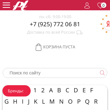
0
пн.-сб. 9:00-19:00
+7 (925) 772 06 81
Женский
Доставка по всей России
парфюм
Мужской
парфюм
Селективный
КОРЗИНА ПУСТА
парфюм
Редкий
парфюм
Женская
косметика
Новинки
Хиты
1
2
A
B
C
D
E
F
Бренды:
продаж
Спецпредложение
G
H
I
J
K
L
M
N
O
P
Q
R