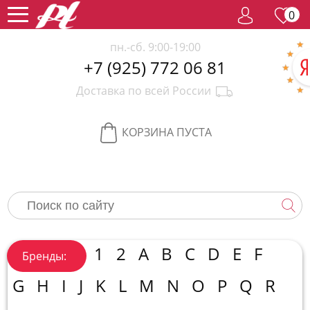
0
пн.-сб. 9:00-19:00
+7 (925) 772 06 81
Женский
Доставка по всей России
парфюм
Мужской
парфюм
Селективный
КОРЗИНА ПУСТА
парфюм
Редкий
парфюм
Женская
косметика
Новинки
Хиты
1
2
A
B
C
D
E
F
Бренды:
продаж
Спецпредложение
G
H
I
J
K
L
M
N
O
P
Q
R