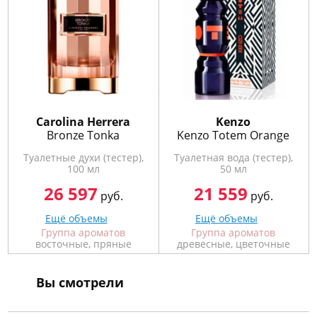
Carolina Herrera
Kenzo
Bronze Tonka
Kenzo Totem Orange
Туалетные духи (тестер),
Туалетная вода (тестер),
100 мл
50 мл
26 597
21 559
руб.
руб.
Ещё объемы
Ещё объемы
Группа ароматов
Группа ароматов
восточные, пряные
древесные, цветочные
Вы смотрели