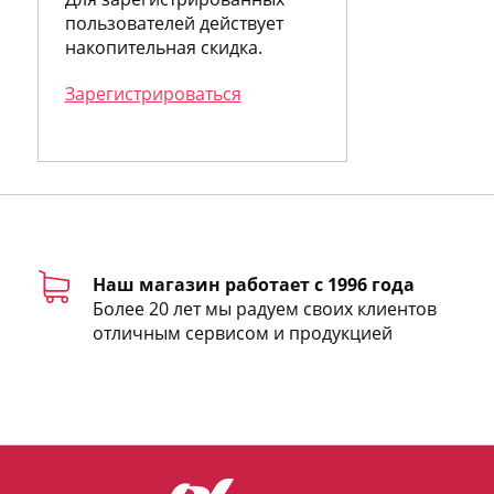
Anne Fontaine
пользователей действует
Annick Goutal
накопительная скидка.
Antonia`s Flowers
Antonio Banderas
Зарегистрироваться
Antonio Fusco
Antonio Miro
Antonio Puig
Antonio Visconti
Apothia
Aquolina
Arabian Oud
Aramis
Наш магазин работает с 1996 года
Ariana Grande
Более 20 лет мы радуем своих клиентов
Armand Basi
отличным сервисом и продукцией
Asayel Sarahs
Asgharali
Asprey
Atelier Cologne
Atelier des Ors
Atelier Flou