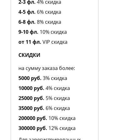
2-3 фл.
4% скидка
Alessandro Dell Acqua
4-5 фл.
6% скидка
Alexa Lixfeld
Alexander McQueen
6-8 фл.
8% скидка
Alexandre J
9-10 фл.
10% скидка
Alfred Dunhill
Alfred Sung
от 11 фл.
VIP скидка
Alviero Martini
Alyson Oldoini
СКИДКИ
American Eagle
Amouage
на сумму заказа более:
Amouroud
5000 руб.
3% скидка
Amzan
Andre d`Archer
10000 руб.
4% скидка
Andrea Maack
25000 руб.
5% скидка
Andree Putman
35000 руб.
6% скидка
Andy Roddick
Angel Schlesser
200000 руб.
10% скидка
Angry Birds
300000 руб.
12% скидка
Anna Sui
Annayake
Для зарегистрированных