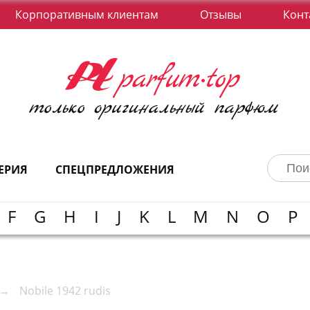
Корпоративным клиентам
Отзывы
Конт
ЕРИЯ
СПЕЦПРЕДЛОЖЕНИЯ
F
G
H
I
J
K
L
M
N
O
P
Nobile 1942 rudis