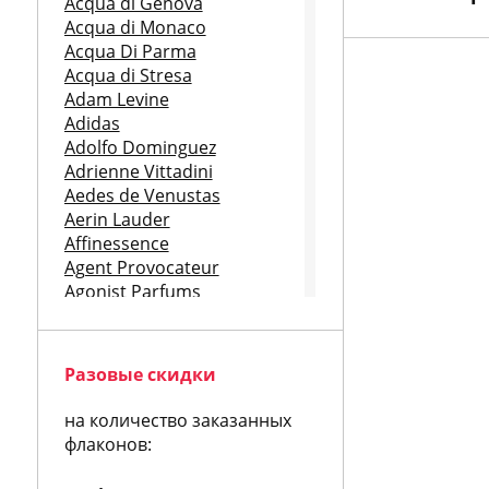
Acqua di Genova
Acqua di Monaco
Acqua Di Parma
Acqua di Stresa
Adam Levine
Adidas
Adolfo Dominguez
Adrienne Vittadini
Aedes de Venustas
Aerin Lauder
Affinessence
Agent Provocateur
Agonist Parfums
Aigner
Aj Arabia
Ajmal
Разовые скидки
Al Hamatt
Al Jazeera
на количество заказанных
Alain Delon
флаконов:
Albert Nipon
Alberta Feretti