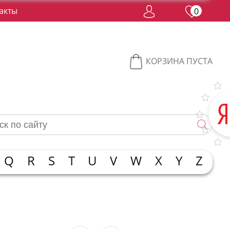
акты
0
КОРЗИНА ПУСТА
Q
R
S
T
U
V
W
X
Y
Z