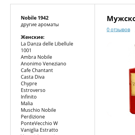
О
нас
Упаковка
Мужско
Nobile 1942
Гарантии
другие ароматы
0 отзывов
Корп.
Женские:
La Danza delle Libellule
клиентам
Доставка
1001
и
Контакты
Ambra Nobile
Anonimo Veneziano
оплата
Cafe Chantant
Casta Diva
Chypre
Estroverso
пн.-
Infinito
вс.
Malia
10:00-
Muschio Nobile
20:00
Perdizione
+7
PonteVecchio W
(495)
Vaniglia Estratto