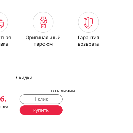
атная
Оригинальный
Гарантия
авка
парфюм
возврата
Скидки
в наличии
б.
1 клик
авка
купить