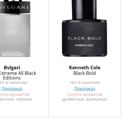
х
и
т
Bvlgari
Kenneth Cole
xtreme All Black
Black Bold
Editions
ет в наличии
Нет в наличии
Предзаказ
Предзаказ
уппа ароматов
Группа ароматов
весные, пряные
древесные, фужерные