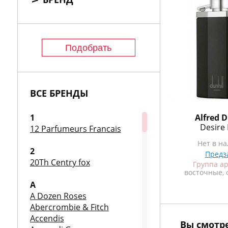
ВСЕ БРЕНДЫ
1
Prada
Alfred D
Homme
Luna Rossa Eau Sport
Desire 
12 Parfumeurs Francais
Нет в наличии
Нет в н
2
Предзаказ
Предз
20Th Centry fox
в
Группа ароматов
Группа а
фужерные, цитрусовые
восточные,
A
A Dozen Roses
Abercrombie & Fitch
Accendis
Вы смотр