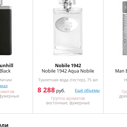
unhill
Nobile 1942
Black
Nobile 1942 Aqua Nobile
Man E
аличии
Туалетная вода (тестер), 75 мл
Н
аказ
8 288
руб.
Ещё объемы
роматов
Гр
 фужерные
дре
Группа ароматов
восточные, фужерные
ели