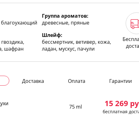
Группа ароматов:
 благоухающий
древесные, пряные
Шлейф:
Беспл
 гвоздика,
бессмертник, ветивер, кожа,
дост
а, шафран
ладан, мускус, пачули
Доставка
Оплата
Гарантии
15 269
ру
духи
75 ml
бесплатная дост