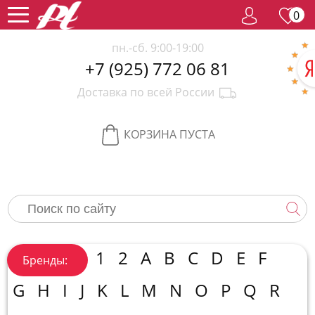
0
пн.-сб. 9:00-19:00
+7 (925) 772 06 81
Женский
Доставка по всей России
парфюм
Мужской
парфюм
Селективный
КОРЗИНА ПУСТА
парфюм
Редкий
парфюм
Женская
косметика
Новинки
Хиты
1
2
A
B
C
D
E
F
Бренды:
продаж
Спецпредложение
G
H
I
J
K
L
M
N
O
P
Q
R