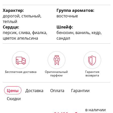
Характер:
Группа ароматов:
дорогой, стильный,
восточные
теплый
Сердце:
Шлейф:
персик, слива, фиалка,
бензоин, ваниль, кедр,
цветок апельсина
сандал
Бесплатная доставка
Оригинальный
Гарантия
парфюм
возврата
Цены
Доставка
Оплата
Гарантии
Скидки
в наличии