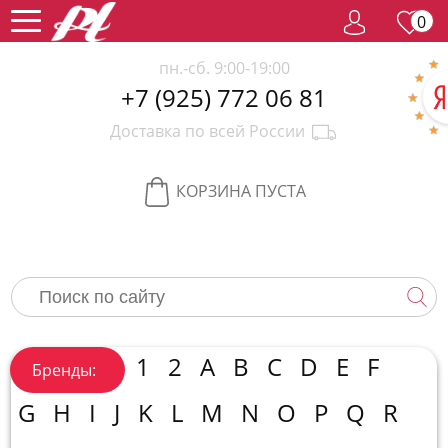
0
пн.-сб. 9:00-19:00
+7 (925) 772 06 81
Женский
Доставка по всей России
парфюм
Мужской
парфюм
Селективный
КОРЗИНА ПУСТА
парфюм
Редкий
парфюм
Женская
косметика
Новинки
Хиты
1
2
A
B
C
D
E
F
Бренды:
продаж
Спецпредложение
G
H
I
J
K
L
M
N
O
P
Q
R