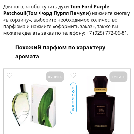
Для того, чтобы купить духи
Tom Ford Purple
Patchouli(Том Форд Пурпл Пачули)
нажмите кнопку
«в корзину», выберите необходимое количество
парфюма и нажмите «оформить заказ», также вы
можете сделать заказ по телефону:
+7 (925) 772-06-81
.
Похожий парфюм по характеру
аромата
КУПИТЬ
КУПИТЬ
н
о
в
и
н
к
а