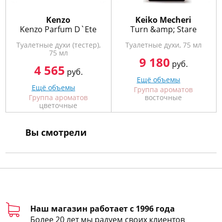
Kenzo
Keiko Mecheri
Kenzo Parfum D`Ete
Turn &amp; Stare
Туалетные духи (тестер),
Туалетные духи, 75 мл
75 мл
9 180
руб.
4 565
руб.
Ещё объемы
Ещё объемы
Группа ароматов
Группа ароматов
восточные
цветочные
Вы смотрели
Наш магазин работает с 1996 года
Более 20 лет мы радуем своих клиентов